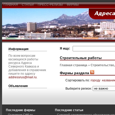
ГЛАВНАЯ
СТАТЬИ
ПРЕСС-РЕЛИЗЫ
ФИРМЫ
Я ищу:
Информация
По всем вопросам
Строительные работы
касающихся работы
ресурса Адреса
Главная страница
Строительство
Северного Кавказа и
добавления в справочник
Фирмы раздела
пишите по адресу
addressrus@mail.ru
.
Сортировать по:
городу
названи
Объявления
Выберите регион:
Последние фирмы
Последние статьи
Отделение СФР по
Сценарий одновременного образования нак