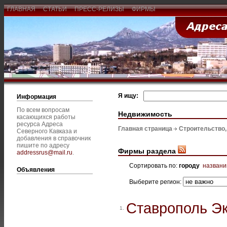
ГЛАВНАЯ
СТАТЬИ
ПРЕСС-РЕЛИЗЫ
ФИРМЫ
Я ищу:
Информация
По всем вопросам
Недвижимость
касающихся работы
ресурса Адреса
Главная страница
Строительство
Северного Кавказа и
добавления в справочник
пишите по адресу
Фирмы раздела
addressrus@mail.ru
.
Сортировать по:
городу
назван
Объявления
Выберите регион:
Ставрополь Э
1.