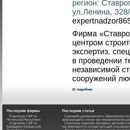
регион: Ставроп
ул.Ленина, 328/
expertnadzor86
Фирма «Ставро
центром строит
экспертиз, спе
в проведении т
независимой ст
сооружений люб
Последние фирмы
Последние статьи
Отделение СФР по
Сценарий одновременного образования нак
Чеченской Республике
деформаций в стенах при неравномерной ра
Отделение СФР по
Сочетание коррозии закладных деталей и 
Кабардино-Балкарской
как фиксируется потеря несущей способнос